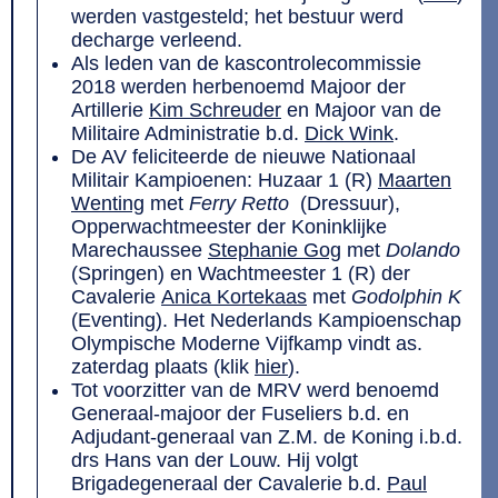
werden vastgesteld; het bestuur werd
decharge verleend.
Als leden van de kascontrolecommissie
2018 werden herbenoemd Majoor der
Artillerie
Kim Schreuder
en Majoor van de
Militaire Administratie b.d.
Dick Wink
.
De AV feliciteerde de nieuwe Nationaal
Militair Kampioenen: Huzaar 1 (R)
Maarten
Wenting
met
Ferry Retto
(Dressuur),
Opperwachtmeester der Koninklijke
Marechaussee
Stephanie Gog
met
Dolando
(Springen) en Wachtmeester 1 (R) der
Cavalerie
Anica Kortekaas
met
Godolphin K
(Eventing). Het Nederlands Kampioenschap
Olympische Moderne Vijfkamp vindt as.
zaterdag plaats (klik
hier
).
Tot voorzitter van de MRV werd benoemd
Generaal-majoor der Fuseliers b.d. en
Adjudant-generaal van Z.M. de Koning i.b.d.
drs Hans van der Louw. Hij volgt
Brigadegeneraal der Cavalerie b.d.
Paul