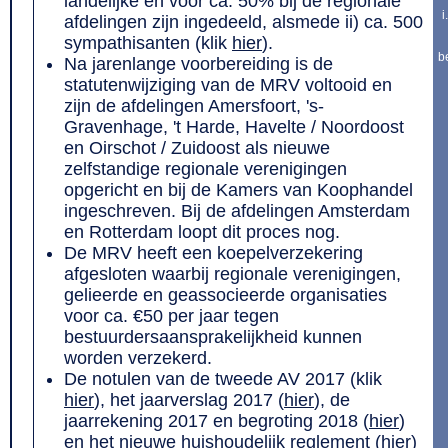
landelijke en voor ca. 50% bij de regionale
i
afdelingen zijn ingedeeld, alsmede ii) ca. 500
sympathisanten (klik
hier
).
b
Na jarenlange voorbereiding is de
statutenwijziging van de MRV voltooid en
zijn de afdelingen Amersfoort, 's-
Gravenhage, 't Harde, Havelte / Noordoost
en Oirschot / Zuidoost als nieuwe
zelfstandige regionale verenigingen
opgericht en bij de Kamers van Koophandel
ingeschreven. Bij de afdelingen Amsterdam
en Rotterdam loopt dit proces nog.
De MRV heeft een koepelverzekering
afgesloten waarbij regionale verenigingen,
gelieerde en geassocieerde organisaties
voor ca. €50 per jaar tegen
bestuurdersaansprakelijkheid kunnen
worden verzekerd.
De notulen van de tweede AV 2017 (klik
hier
), het jaarverslag 2017 (
hier
), de
jaarrekening 2017 en begroting 2018 (
hier
)
en het nieuwe huishoudelijk reglement (
hier
)