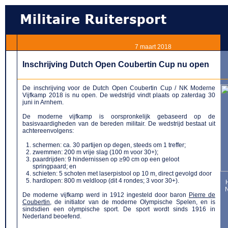
7 maart 2018
Inschrijving Dutch Open Coubertin Cup nu open
De inschrijving voor de Dutch Open Coubertin Cup / NK Moderne
Vijfkamp 2018 is nu open. De wedstrijd vindt plaats op zaterdag 30
juni in Arnhem.
De moderne vijfkamp is oorspronkelijk gebaseerd op de
basisvaardigheden van de bereden militair. De wedstrijd bestaat uit
achtereenvolgens:
schermen: ca. 30 partijen op degen, steeds om 1 treffer;
zwemmen: 200 m vrije slag (100 m voor 30+);
paardrijden: 9 hindernissen op ≥90 cm op een geloot
springpaard; en
schieten: 5 schoten met laserpistool op 10 m, direct gevolgd door
hardlopen: 800 m veldloop (dit 4 rondes; 3 voor 30+).
De moderne vijfkamp werd in 1912 ingesteld door baron
Pierre de
Coubertin
, de initiator van de moderne Olympische Spelen, en is
sindsdien een olympische sport. De sport wordt sinds 1916 in
Nederland beoefend.