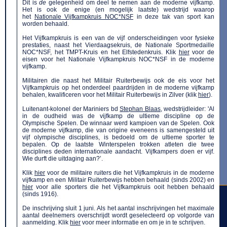
Dit is
de
gelegenheid om deel te nemen aan de moderne vijfkamp.
Het is ook de enige (en mogelijk laatste) wedstrijd waarop
het
Nationale Vijfkampkruis NOC*NSF
in deze tak van sport kan
worden behaald.
Het Vijfkampkruis is een van de vijf onderscheidingen voor fysieke
prestaties, naast het Vierdaagsekruis, de Nationale Sportmedaille
NOC*NSF, het TMPT-Kruis en het Elfstedenkruis. Klik
hier
voor de
eisen voor het Nationale Vijfkampkruis NOC*NSF in de moderne
vijfkamp.
Militairen die naast het Militair Ruiterbewijs ook de
eis voor het
Vijfkampkruis op het onderdeel paardrijden in de moderne vijfkamp
behalen, kwalificeren voor
het Militair Ruiterbewijs in Zilver
(klik
hier
).
Luitenant-kolonel der Mariniers bd
Stephan Blaas
, wedstrijdleider: 'Al
in de oudheid was de vijfkamp de ultieme discipline op de
Olympische Spelen. De winnaar werd kampioen van de Spelen. Ook
de moderne vijfkamp, die van origine eveneens is samengesteld uit
vijf olympische disciplines, is bedoeld om de ultieme sporter te
bepalen. Op de laatste Winterspelen trokken atleten die twee
disciplines deden internationale aandacht. Vijfkampers doen er vijf.
Wie durft die uitdaging aan?’.
Klik
hier
voor de militaire ruiters die het Vijfkampkruis in de moderne
vijfkamp en
een Militair Ruiterbewijs
hebben behaald (sinds 2002) en
hier
voor alle sporters die het Vijfkampkruis ooit hebben behaald
(sinds 1916).
De inschrijving sluit 1 juni.
Als het aantal inschrijvingen het maximale
aantal deelnemers overschrijdt wordt geselecteerd op volgorde van
aanmelding.
Klik
hier
voor meer informatie en om je in te schrijven.