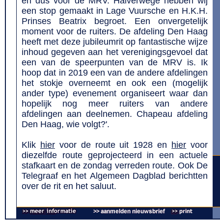
en dus voor de MRV. Halverwege hebben wij
een stop gemaakt in Lage Vuursche en H.K.H.
Prinses Beatrix begroet. Een onvergetelijk
moment voor de ruiters. De afdeling Den Haag
heeft met deze jubileumrit op fantastische wijze
inhoud gegeven aan het verenigingsgevoel dat
een van de speerpunten van de MRV is. Ik
hoop dat in 2019 een van de andere afdelingen
het stokje overneemt en ook een (mogelijk
ander type) evenement organiseert waar dan
hopelijk nog meer ruiters van andere
afdelingen aan deelnemen. Chapeau afdeling
Den Haag, wie volgt?'.
Klik
hier
voor de route uit 1928 en
hier
voor
diezelfde route geprojecteerd in een actuele
stafkaart en de zondag verreden route. Ook De
Telegraaf en het Algemeen Dagblad berichtten
over de rit en het saluut.