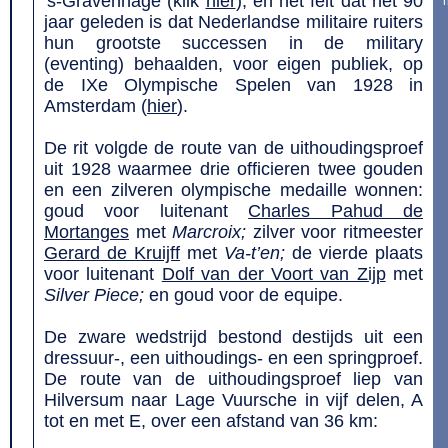
's-Gravenhage (klik
hier
), en het feit dat het 90
jaar geleden is dat Nederlandse militaire ruiters
hun grootste successen in de military
(eventing) behaalden, voor eigen publiek, op
de IXe Olympische Spelen van 1928 in
Amsterdam (
hier
).
De rit volgde de route van de uithoudingsproef
uit 1928 waarmee drie officieren twee gouden
en een zilveren olympische medaille wonnen:
goud voor luitenant
Charles Pahud de
Mortanges
met
Marcroix;
zilver voor ritmeester
Gerard de Kruijff
met
Va-t’en;
de vierde plaats
voor luitenant
Dolf van der Voort van Zijp
met
Silver Piece;
en goud voor de equipe.
De zware wedstrijd bestond destijds uit een
dressuur-, een uithoudings- en een springproef.
De route van de uithoudingsproef liep van
Hilversum naar Lage Vuursche in vijf delen, A
tot en met E, over een afstand van 36 km: