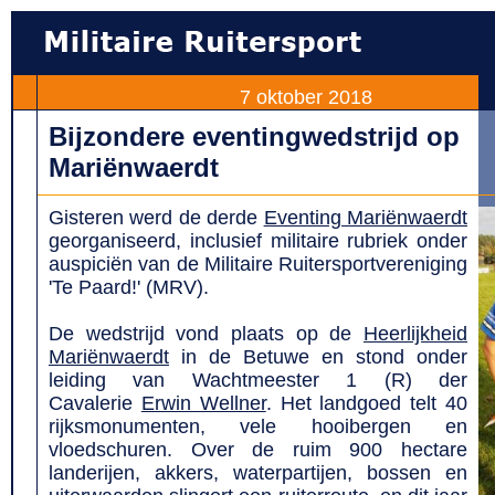
7 oktober 2018
Bijzondere eventingwedstrijd op
Mariënwaerdt
Gisteren werd de derde
Eventing Mariënwaerdt
georganiseerd, inclusief militaire rubriek onder
auspiciën van de Militaire Ruitersportvereniging
'Te Paard!' (MRV).
De wedstrijd vond plaats op de
Heerlijkheid
Mariënwaerdt
in de Betuwe en stond onder
leiding van Wachtmeester 1 (R) der
Cavalerie
Erwin Wellner
. Het landgoed telt 40
rijksmonumenten, vele hooibergen en
vloedschuren. Over de ruim 900 hectare
landerijen, akkers, waterpartijen, bossen en