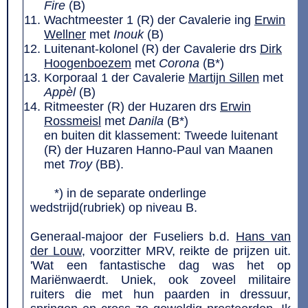
Fire
(B)
Wachtmeester 1 (R) der Cavalerie ing
Erwin
Wellner
met
Inouk
(B)
Luitenant-kolonel (R) der Cavalerie drs
Dirk
Hoogenboezem
met
Corona
(B*)
Korporaal 1 der Cavalerie
Martijn Sillen
met
Appèl
(B)
Ritmeester (R) der Huzaren drs
Erwin
Rossmeisl
met
Danila
(B*)
en buiten dit klassement: Tweede luitenant
(R) der Huzaren Hanno-Paul van Maanen
met
Troy
(BB).
*) in de separate onderlinge
wedstrijd(rubriek) op niveau B.
Generaal-majoor der Fuseliers b.d.
Hans van
der Louw
, voorzitter MRV, reikte de prijzen uit.
'Wat een fantastische dag was het op
Mariënwaerdt. Uniek, ook zoveel militaire
ruiters die met hun paarden in dressuur,