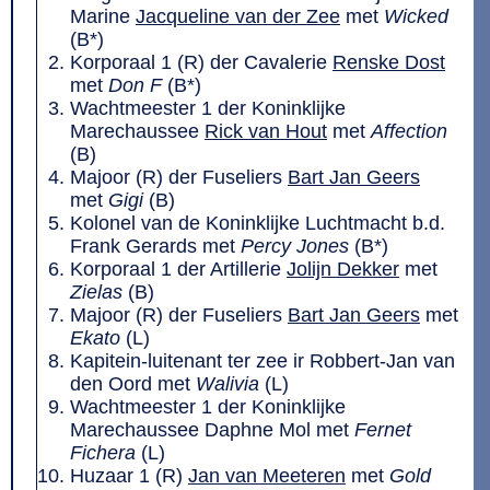
Marine
Jacqueline van der Zee
met
Wicked
(B*)
Korporaal 1 (R) der Cavalerie
Renske Dost
met
Don F
(B*)
Wachtmeester 1 der Koninklijke
Marechaussee
Rick van Hout
met
Affection
(B)
Majoor (R) der Fuseliers
Bart Jan Geers
met
Gigi
(B)
Kolonel van de Koninklijke Luchtmacht b.d.
Frank Gerards met
Percy Jones
(B*)
Korporaal 1 der Artillerie
Jolijn Dekker
met
Zielas
(B)
Majoor (R) der Fuseliers
Bart Jan Geers
met
Ekato
(L)
Kapitein-luitenant ter zee ir Robbert-Jan van
den Oord met
Walivia
(L)
Wachtmeester 1 der Koninklijke
Marechaussee Daphne Mol met
Fernet
Fichera
(L)
Huzaar 1 (R)
Jan van Meeteren
met
Gold