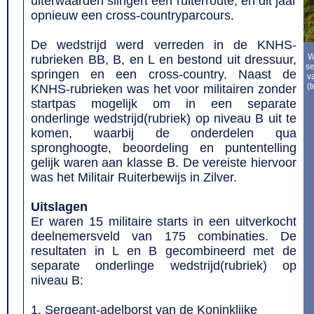
uiterwaarden slingert een ruiterroute, en dit jaar
opnieuw een cross-countryparcours.
De wedstrijd werd verreden in de KNHS-
W
rubrieken BB, B, en L en bestond uit dressuur,
se
springen en een cross-country. Naast de
v
(
KNHS-rubrieken was het voor militairen zonder
startpas mogelijk om in een separate
onderlinge wedstrijd(rubriek) op niveau B uit te
komen, waarbij de onderdelen qua
spronghoogte, beoordeling en puntentelling
gelijk waren aan klasse B. De vereiste hiervoor
was het Militair Ruiterbewijs in Zilver.
Uitslagen
Er waren 15 militaire starts in een uitverkocht
deelnemersveld van 175 combinaties. De
resultaten in L en B gecombineerd met de
separate onderlinge wedstrijd(rubriek) op
niveau B:
Sergeant-adelborst van de Koninklijke