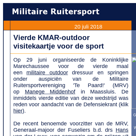
20 juli 2018
Vierde KMAR-outdoor
visitekaartje voor de sport
Op 29 juni organiseerde de Koninklijke
Marechaussee voor de vierde maal
een
militaire outdoor
dressuur en springen
onder auspiciën van de Militaire
Ruitersportvereniging 'Te Paard!' (MRV)
op
Manege Middenhof
in Maassluis. De
inmiddels vierde editie van deze wedstrijd was
reden voor aandacht van de Defensiekrant (klik
hier
).
G
De recent benoemde voorzitter van de MRV,
W
Generaal-majoor der Fuseliers b.d. drs
Hans