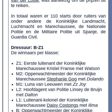
van der Louw
, was aanwezig om de prijzen uit
te reiken.
In totaal waren er 110 starts door ruiters van
onder andere de Koninklijke Landmacht,
Luchtmacht en Marechaussee, de Nationale
Politie en de Militaire Politie uit Spanje, de
Guardia Civil.
Dressuur: B-Z1
De winnaars per klasse:
Z1: Eerste luitenant der Koninklijke
Marechaussee Kristel Franse met
Watson
M2: Opperwachtmeester der Koninklijke
Marechaussee
Stephanie Gog
met
Dolando
M1: Luna van Leeuwen met
Zz Joy
L2: Hoofdagent van Politie Linsey de Bruijn
met
Dalton
L1: Luitenant-kolonel der Koninklijke
Marechaussee
Daisy Costongs
met
Ilima
B: Opperwachtmeester der Koninklijke