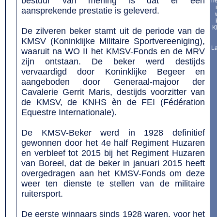
bestuur van mening is dat er een
he
aansprekende prestatie is geleverd.
K
De zilveren beker stamt uit de periode van de
KMSV (Koninklijke Militaire Sportvereeniging),
La
waaruit na WO II het
KMSV-Fonds
en de
MRV
zijn ontstaan. De beker werd destijds
vervaardigd door Koninklijke Begeer en
aangeboden door Generaal-majoor der
Cavalerie Gerrit Maris, destijds voorzitter van
de KMSV, de KNHS èn de FEI (Fédération
Equestre Internationale).
De KMSV-Beker werd in 1928 definitief
gewonnen door het 4e half Regiment Huzaren
en verbleef tot 2015 bij het Regiment Huzaren
van Boreel, dat de beker in januari 2015 heeft
overgedragen aan het KMSV-Fonds om deze
weer ten dienste te stellen van de militaire
ruitersport.
De eerste winnaars sinds 1928 waren, voor het